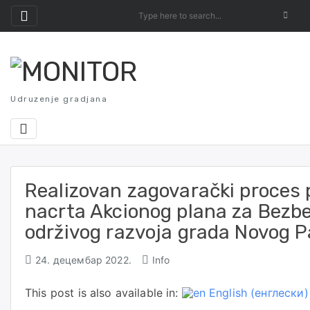
Skip
to
content
Udruzenje gradjana
Realizovan zagovarački proces 
nacrta Akcionog plana za Bezb
održivog razvoja grada Novog 
24. децембар 2022.
Info
This post is also available in:
English
(
енглески
)