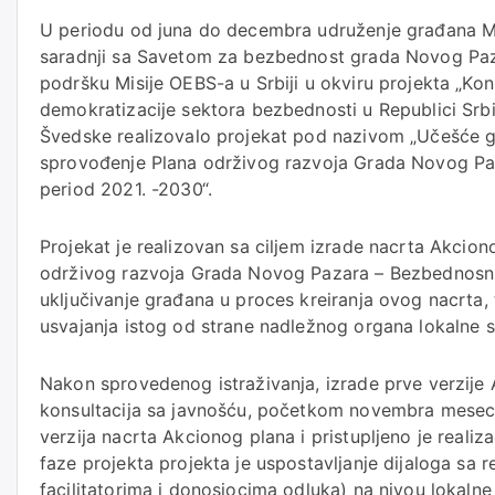
U periodu od juna do decembra udruženje građana 
saradnji sa Savetom za bezbednost grada Novog Paza
podršku Misije OEBS-a u Srbiji u okviru projekta „Kon
demokratizacije sektora bezbednosti u Republici Srbi
Švedske realizovalo projekat pod nazivom „Učešće g
sprovođenje Plana održivog razvoja Grada Novog Pa
period 2021. -2030“.
Projekat je realizovan sa ciljem izrade nacrta Akcio
održivog razvoja Grada Novog Pazara – Bezbednosni
uključivanje građana u proces kreiranja ovog nacrta
usvajanja istog od strane nadležnog organa lokalne
Nakon sprovedenog istraživanja, izrade prve verzije 
konsultacija sa javnošću, početkom novembra meseca
verzija nacrta Akcionog plana i pristupljeno je realiza
faze projekta projekta je uspostavljanje dijaloga sa r
facilitatorima i donosiocima odluka) na nivou lokaln