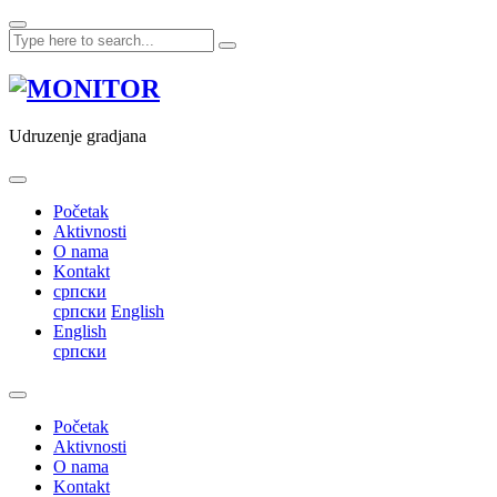
Skip
to
content
Udruzenje gradjana
Početak
Aktivnosti
O nama
Kontakt
српски
српски
English
English
српски
Početak
Aktivnosti
O nama
Kontakt