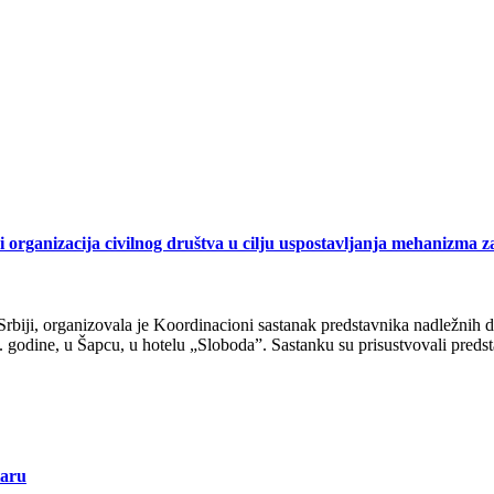
organizacija civilnog društva u cilju uspostavljanja mehanizma za
biji, organizovala je Koordinacioni sastanak predstavnika nadležnih drž
19. godine, u Šapcu, u hotelu „Sloboda”. Sastanku su prisustvovali preds
taru