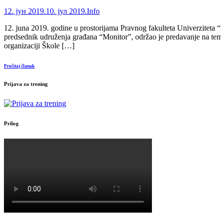
12. јун 2019.
10. јул 2019.
Info
12. juna 2019. godine u prostorijama Pravnog fakulteta Univerziteta
predsednik udruženja građana “Monitor”, održao je predavanje na tem
organizaciji Škole […]
Pročitaj članak
Prijava za trening
Prilog