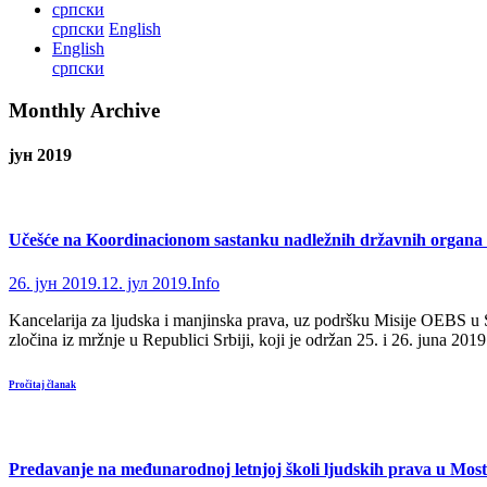
српски
српски
English
English
српски
Monthly Archive
јун 2019
Učešće na Koordinacionom sastanku nadležnih državnih organa i 
26. јун 2019.
12. јул 2019.
Info
Kancelarija za ljudska i manjinska prava, uz podršku Misije OEBS u Sr
zločina iz mržnje u Republici Srbiji, koji je održan 25. i 26. juna 20
Pročitaj članak
Predavanje na međunarodnoj letnjoj školi ljudskih prava u Mos