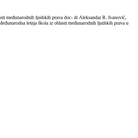
asti međunarodnih ljudskih prava doc- dr Aleksandar R. Ivanović,
Međunarodna letnja škola iz oblasti međunarodnih ljudskih prava u