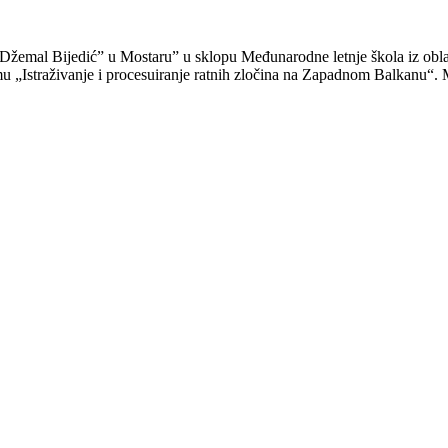
 “Džemal Bijedić” u Mostaru” u sklopu Međunarodne letnje škola iz obl
u „Istraživanje i procesuiranje ratnih zločina na Zapadnom Balkanu“. 