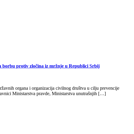
 borbu protiv zločina iz mržnje u Republici Srbij
avnih organa i organizacija civilnog društva u cilju prevencije
tavnici Ministarstva pravde, Ministarstva unutrašnjih […]