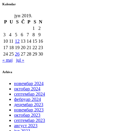
Kalendar
јун 2019.
P
U
S
Č
P
S
N
1
2
3
4
5
6
7
8
9
10
11
12
13
14
15
16
17
18
19
20
21
22
23
24
25
26
27
28
29
30
« maj
jul »
Arhiva
новембар 2024
октобар 2024
септембар 2024
фебруар 2024
децембар 2023
новембар 2023
октобар 2023
септембар 2023
август 2023
јул 2023