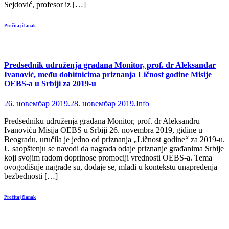
Sejdović, profesor iz […]
Pročitaj članak
Predsednik udruženja građana Monitor, prof. dr Aleksandar
Ivanović, među dobitnicima priznanja Ličnost godine Misije
OEBS-a u Srbiji za 2019-u
26. новембар 2019.
28. новембар 2019.
Info
Predsedniku udruženja građana Monitor, prof. dr Aleksandru
Ivanoviću Misija OEBS u Srbiji 26. novembra 2019, gidine u
Beogradu, uručila je jedno od priznanja „Ličnost godine“ za 2019-u.
U saopštenju se navodi da nagrada odaje priznanje građanima Srbije
koji svojim radom doprinose promociji vrednosti OEBS-a. Tema
ovogodišnje nagrade su, dodaje se, mladi u kontekstu unapređenja
bezbednosti […]
Pročitaj članak