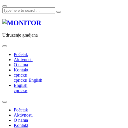
Skip
to
content
Udruzenje gradjana
Početak
Aktivnosti
O nama
Kontakt
српски
српски
English
English
српски
Početak
Aktivnosti
O nama
Kontakt