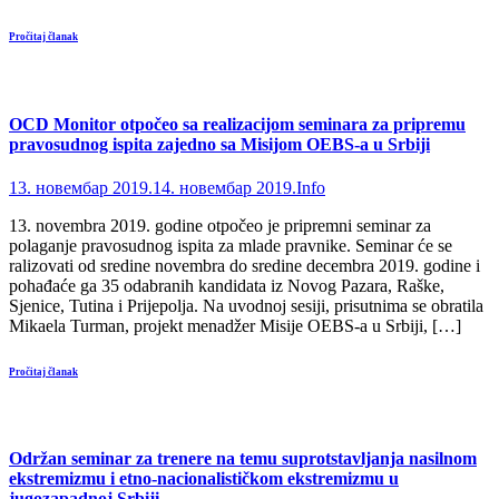
Pročitaj članak
OCD Monitor otpočeo sa realizacijom seminara za pripremu
pravosudnog ispita zajedno sa Misijom OEBS-a u Srbiji
13. новембар 2019.
14. новембар 2019.
Info
13. novembra 2019. godine otpočeo je pripremni seminar za
polaganje pravosudnog ispita za mlade pravnike. Seminar će se
ralizovati od sredine novembra do sredine decembra 2019. godine i
pohađaće ga 35 odabranih kandidata iz Novog Pazara, Raške,
Sjenice, Tutina i Prijepolja. Na uvodnoj sesiji, prisutnima se obratila
Mikaela Turman, projekt menadžer Misije OEBS-a u Srbiji, […]
Pročitaj članak
Održan seminar za trenere na temu suprotstavljanja nasilnom
ekstremizmu i etno-nacionalističkom ekstremizmu u
jugozapadnoj Srbiji