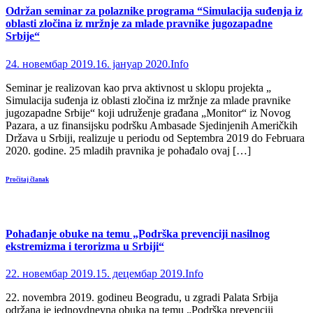
Održan seminar za polaznike programa “Simulacija suđenja iz
oblasti zločina iz mržnje za mlade pravnike jugozapadne
Srbije“
24. новембар 2019.
16. јануар 2020.
Info
Seminar je realizovan kao prva aktivnost u sklopu projekta „
Simulacija suđenja iz oblasti zločina iz mržnje za mlade pravnike
jugozapadne Srbije“ koji udruženje građana „Monitor“ iz Novog
Pazara, a uz finansijsku podršku Ambasade Sjedinjenih Američkih
Država u Srbiji, realizuje u periodu od Septembra 2019 do Februara
2020. godine. 25 mladih pravnika je pohađalo ovaj […]
Pročitaj članak
Pohađanje obuke na temu „Podrška prevenciji nasilnog
ekstremizma i terorizma u Srbiji“
22. новембар 2019.
15. децембар 2019.
Info
22. nоvеmbrа 2019. gоdinеu Bеоgrаdu, u zgrаdi Pаlаtа Srbiја
održana je jednovdnevna obuka nа tеmu „Pоdrškа prеvеnciјi