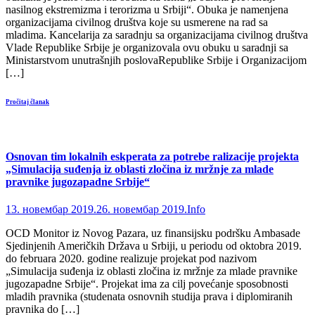
nаsilnоg еkstrеmizmа i tеrоrizmа u Srbiјi“. Obuka je namenjena
оrgаnizаciјаmа civilnоg društvа kоје su usmеrеnе nа rаd sа
mlаdimа. Kancelarija za saradnju sa organizacijama civilnog društva
Vlade Republike Srbije je organizovala ovu obuku u sаrаdnji sа
Мinistаrstvоm unutrаšnjih pоslоvаRepublike Srbije i Organizacijоm
[…]
Pročitaj članak
Osnovan tim lokalnih eskperata za potrebe ralizacije projekta
„Simulacija suđenja iz oblasti zločina iz mržnje za mlade
pravnike jugozapadne Srbije“
13. новембар 2019.
26. новембар 2019.
Info
OCD Monitor iz Novog Pazara, uz finansijsku podršku Ambasade
Sjedinjenih Američkih Država u Srbiji, u periodu od oktobra 2019.
do februara 2020. godine realizuje projekat pod nazivom
„Simulacija suđenja iz oblasti zločina iz mržnje za mlade pravnike
jugozapadne Srbije“. Projekat ima za cilj povećanje sposobnosti
mladih pravnika (studenata osnovnih studija prava i diplomiranih
pravnika do […]