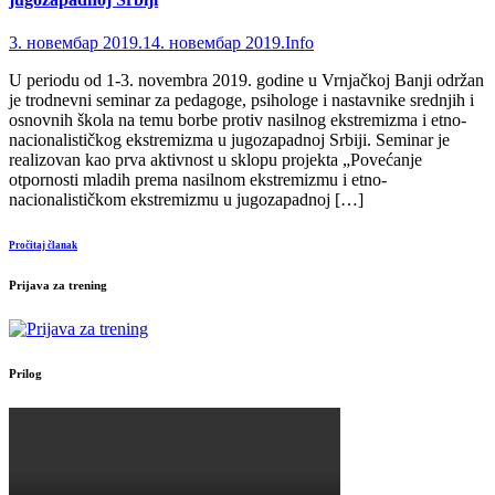
3. новембар 2019.
14. новембар 2019.
Info
U periodu od 1-3. novembra 2019. godine u Vrnjačkoj Banji održan
je trodnevni seminar za pedagoge, psihologe i nastavnike srednjih i
osnovnih škola na temu borbe protiv nasilnog ekstremizma i etno-
nacionalističkog ekstremizma u jugozapadnoj Srbiji. Seminar je
realizovan kao prva aktivnost u sklopu projekta „Povećanje
otpornosti mladih prema nasilnom ekstremizmu i etno-
nacionalističkom ekstremizmu u jugozapadnoj […]
Pročitaj članak
Prijava za trening
Prilog