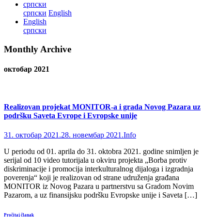
српски
српски
English
English
српски
Monthly Archive
октобар 2021
Realizovan projekat MONITOR-a i grada Novog Pazara uz
podršku Saveta Evrope i Evropske unije
31. октобар 2021.
28. новембар 2021.
Info
U periodu od 01. aprila do 31. oktobra 2021. godine snimljen je
serijal od 10 video tutorijala u okviru projekta „Borba protiv
diskriminacije i promocija interkulturalnog dijaloga i izgradnja
poverenja“ koji je realizovan od strane udruženja građana
MONITOR iz Novog Pazara u partnerstvu sa Gradom Novim
Pazarom, a uz finansijsku podršku Evropske unije i Saveta […]
Pročitaj članak