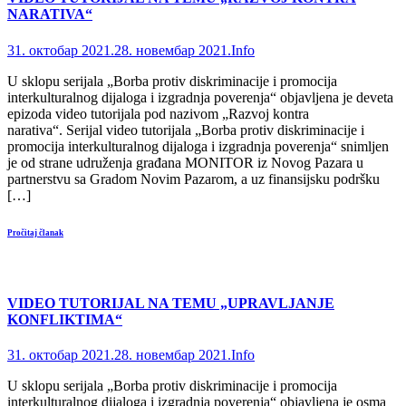
NARATIVA“
31. октобар 2021.
28. новембар 2021.
Info
U sklopu serijala „Borba protiv diskriminacije i promocija
interkulturalnog dijaloga i izgradnja poverenja“ objavljena je deveta
epizoda video tutorijala pod nazivom „Razvoj kontra
narativa“. Serijal video tutorijala „Borba protiv diskriminacije i
promocija interkulturalnog dijaloga i izgradnja poverenja“ snimljen
je od strane udruženja građana MONITOR iz Novog Pazara u
partnerstvu sa Gradom Novim Pazarom, a uz finansijsku podršku
[…]
Pročitaj članak
VIDEO TUTORIJAL NA TEMU „UPRAVLJANJE
KONFLIKTIMA“
31. октобар 2021.
28. новембар 2021.
Info
U sklopu serijala „Borba protiv diskriminacije i promocija
interkulturalnog dijaloga i izgradnja poverenja“ objavljena je osma