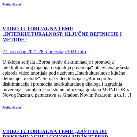
Pročitaj članak
VIDEO TUTORIJAL NA TEMU
„INTERKULTURALNOST: KLJUČNE DEFINICIJE I
METODE“
27. октобар 2021.
28. новембар 2021.
Info
U sklopu serijala „Borba protiv diskriminacije i promocija
interkulturalnog dijaloga i izgradnja poverenja“ objavljena je šesta
epizoda video tutorijala pod nazivom „Interkulturalnost: ključne
definicije i metode“. Serijal video tutorijala „Borba protiv
diskriminacije i promocija interkulturalnog dijaloga i izgradnja
poverenja“ snimljen je od strane udruženja građana MONITOR iz
Novog Pazara u partnerstvu sa Gradom Novim Pazarom, a uz […]
Pročitaj članak
VIDEO TUTORIJAL NA TEMU „ZAŠTITA OD
DISKRIMINACIJE I GOVORA MRŽNJE PRED