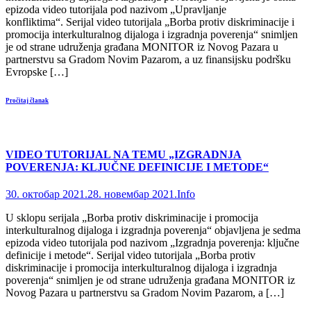
epizoda video tutorijala pod nazivom „Upravljanje
konfliktima“. Serijal video tutorijala „Borba protiv diskriminacije i
promocija interkulturalnog dijaloga i izgradnja poverenja“ snimljen
je od strane udruženja građana MONITOR iz Novog Pazara u
partnerstvu sa Gradom Novim Pazarom, a uz finansijsku podršku
Evropske […]
Pročitaj članak
VIDEO TUTORIJAL NA TEMU „IZGRADNJA
POVERENJA: KLJUČNE DEFINICIJE I METODE“
30. октобар 2021.
28. новембар 2021.
Info
U sklopu serijala „Borba protiv diskriminacije i promocija
interkulturalnog dijaloga i izgradnja poverenja“ objavljena je sedma
epizoda video tutorijala pod nazivom „Izgradnja poverenja: ključne
definicije i metode“. Serijal video tutorijala „Borba protiv
diskriminacije i promocija interkulturalnog dijaloga i izgradnja
poverenja“ snimljen je od strane udruženja građana MONITOR iz
Novog Pazara u partnerstvu sa Gradom Novim Pazarom, a […]