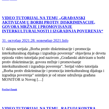
VIDEO TUTORIJAL NA TEMU „GRAĐANSKI
AKTIVIZAM U BORBI PROTIV DISKRIMINACIJE,
GOVORA MRŽNJE I PROMOVISANJE
INTERKULTURALNOSTI I IZGRADNJA POVERENJA“
31. октобар 2021.
28. новембар 2021.
Info
U sklopu serijala „Borba protiv diskriminacije i promocija
interkulturalnog dijaloga i izgradnja poverenja“ objavljena je deveta
epizoda video tutorijala pod nazivom „Građanski aktivizam u borbi
protiv diskriminacije, govora mržnje i promovisanje
interkulturalnosti i izgradnja poverenja“. Serijal video tutorijala
„Borba protiv diskriminacije i promocija interkulturalnog dijaloga i
izgradnja poverenja“ snimljen je od strane udruženja građana
MONITOR iz Novog […]
Pročitaj članak
VIDEO TUTORIJAL NA TEMU „RAZVOJ KONTRA