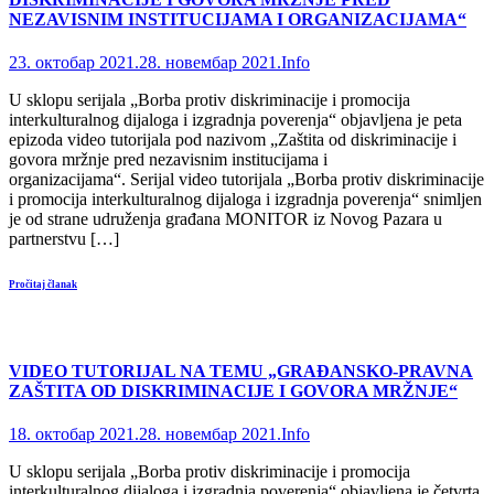
NEZAVISNIM INSTITUCIJAMA I ORGANIZACIJAMA“
23. октобар 2021.
28. новембар 2021.
Info
U sklopu serijala „Borba protiv diskriminacije i promocija
interkulturalnog dijaloga i izgradnja poverenja“ objavljena je peta
epizoda video tutorijala pod nazivom „Zaštita od diskriminacije i
govora mržnje pred nezavisnim institucijama i
organizacijama“. Serijal video tutorijala „Borba protiv diskriminacije
i promocija interkulturalnog dijaloga i izgradnja poverenja“ snimljen
je od strane udruženja građana MONITOR iz Novog Pazara u
partnerstvu […]
Pročitaj članak
VIDEO TUTORIJAL NA TEMU „GRAĐANSKO-PRAVNA
ZAŠTITA OD DISKRIMINACIJE I GOVORA MRŽNJE“
18. октобар 2021.
28. новембар 2021.
Info
U sklopu serijala „Borba protiv diskriminacije i promocija
interkulturalnog dijaloga i izgradnja poverenja“ objavljena je četvrta