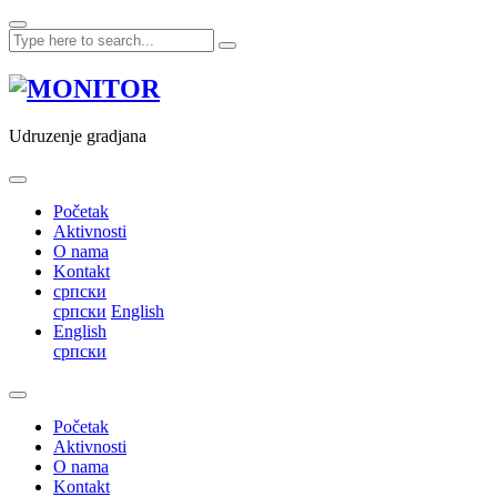
Skip
to
content
Udruzenje gradjana
Početak
Aktivnosti
O nama
Kontakt
српски
српски
English
English
српски
Početak
Aktivnosti
O nama
Kontakt