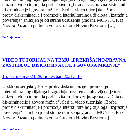
epizoda video tutorijala pod nazivom „Građansko-pravna zaštita od
diskriminacije i govora mržnje“. Serijal video tutorijala „Borba
protiv diskriminacije i promocija interkulturalnog dijaloga i izgradnja
poverenja“ snimljen je od strane udruženja građana MONITOR iz
Novog Pazara u partnerstvu sa Gradom Novim Pazarom, […]
Pročitaj članak
VIDEO TUTORIJAL NA TEMU „PREKRŠAJNO-PRAVNA
ZAŠTITA OD DISKRIMINACIJE I GOVORA MRŽNJE“
15. октобар 2021.
28. новембар 2021.
Info
U sklopu serijala „Borba protiv diskriminacije i promocija
interkulturalnog dijaloga i izgradnja poverenja“ objavljena je treća
epizoda video tutorijala pod nazivom „Prekršajno-pravna zaštita od
diskriminacije i govora mržnje“. Serijal video tutorijala „Borba
protiv diskriminacije i promocija interkulturalnog dijaloga i izgradnja
poverenja“ snimljen je od strane udruženja građana MONITOR iz
Novog Pazara u partnerstvu sa Gradom Novim Pazarom, […]
Pročitaj članak