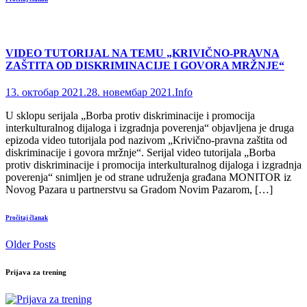
VIDEO TUTORIJAL NA TEMU „KRIVIČNO-PRAVNA
ZAŠTITA OD DISKRIMINACIJE I GOVORA MRŽNJE“
13. октобар 2021.
28. новембар 2021.
Info
U sklopu serijala „Borba protiv diskriminacije i promocija
interkulturalnog dijaloga i izgradnja poverenja“ objavljena je druga
epizoda video tutorijala pod nazivom „Krivično-pravna zaštita od
diskriminacije i govora mržnje“. Serijal video tutorijala „Borba
protiv diskriminacije i promocija interkulturalnog dijaloga i izgradnja
poverenja“ snimljen je od strane udruženja građana MONITOR iz
Novog Pazara u partnerstvu sa Gradom Novim Pazarom, […]
Pročitaj članak
Older Posts
Prijava za trening