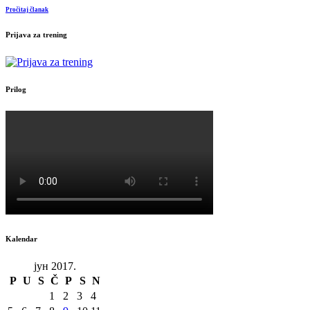
Pročitaj članak
Prijava za trening
Prilog
Kalendar
јун 2017.
P
U
S
Č
P
S
N
1
2
3
4