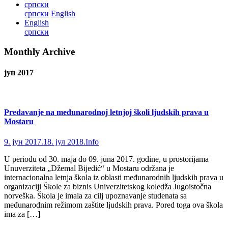
српски
српски
English
English
српски
Monthly Archive
јун 2017
Predavanje na međunarodnoj letnjoj školi ljudskih prava u
Mostaru
9. јун 2017.
18. јул 2018.
Info
U periodu od 30. maja do 09. juna 2017. godine, u prostorijama
Unuverziteta „Džemal Bijedić“ u Mostaru održana je
internacionalna letnja škola iz oblasti međunarodnih ljudskih prava u
organizaciji Škole za biznis Univerzitetskog koledža Jugoistočna
norveška. Škola je imala za cilj upoznavanje studenata sa
međunarodnim režimom zaštite ljudskih prava. Pored toga ova škola
ima za […]