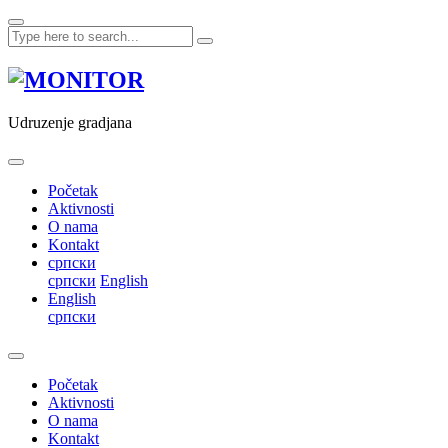
Skip
to
content
Udruzenje gradjana
Početak
Aktivnosti
O nama
Kontakt
српски
српски
English
English
српски
Početak
Aktivnosti
O nama
Kontakt