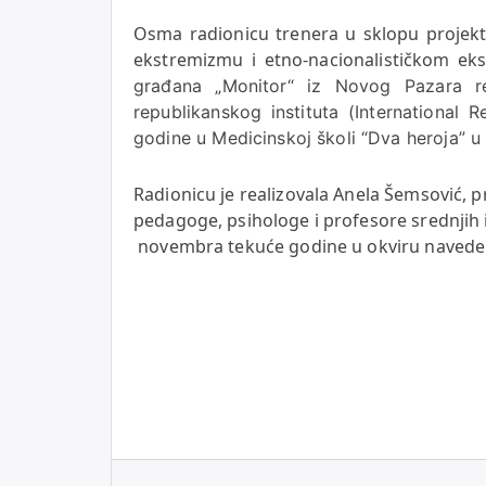
Osma radionicu trenera u sklopu projek
ekstremizmu i etno-nacionalističkom ek
građana „Monitor“ iz Novog Pazara re
republikanskog instituta (International Re
godine u Medicinskoj školi “Dva heroja” 
Radionicu je realizovala Anela Šemsović, p
pedagoge, psihologe i profesore srednjih 
novembra tekuće godine u okviru navedeno