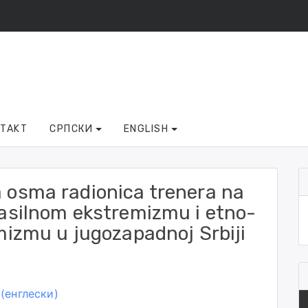
NTAKT
СРПСКИ
ENGLISH
 osma radionica trenera na
asilnom ekstremizmu i etno-
mizmu u jugozapadnoj Srbiji
(
енглески
)