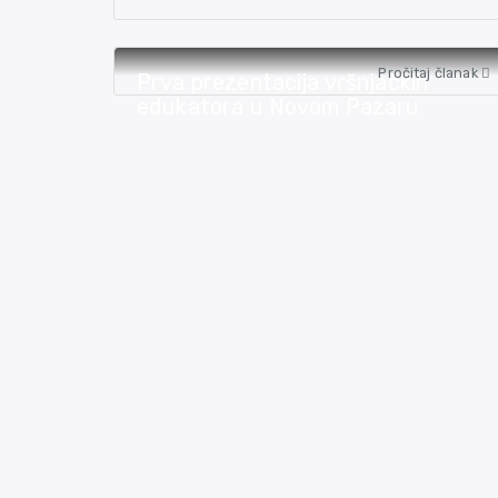
Pročitaj članak
Prva prezentacija vršnjačkih
edukatora u Novom Pazaru