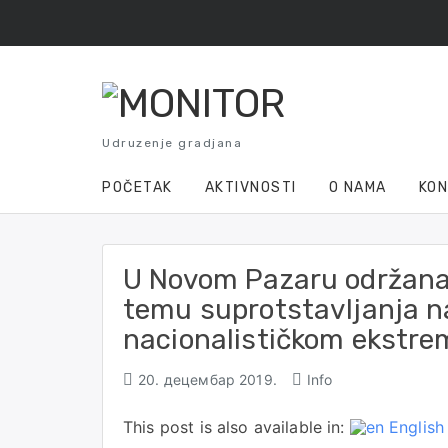
Skip
to
content
Udruzenje gradjana
POČETAK
AKTIVNOSTI
O NAMA
KO
U Novom Pazaru održana
temu suprotstavljanja n
nacionalističkom ekstre
20. децембар 2019.
Info
This post is also available in:
English