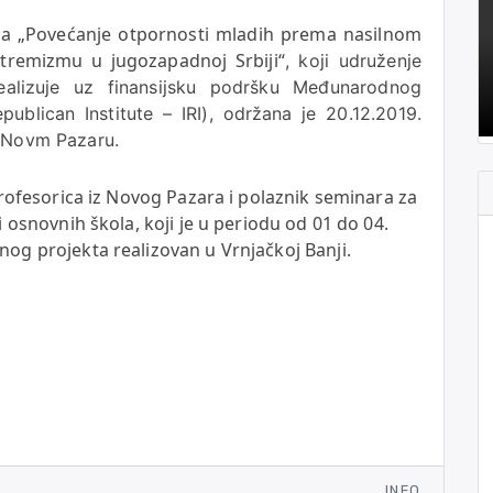
ta
„Povećanje otpornosti mladih prema nasilnom
stremizmu u jugozapadnoj Srbiji“
, koji udruženje
alizuje uz finansijsku podršku
Međunarodnog
publican Institute – IRI)
, održana je 20.12.2019.
u Novm Pazaru.
rofesorica iz Novog Pazara i polaznik seminara za
i osnovnih škola,
koji je u periodu od 01 do 04.
g projekta realizovan u Vrnjačkoj Banji.
INFO