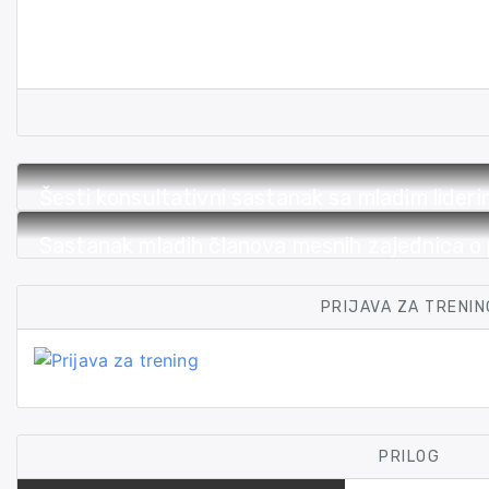
Šesti konsultativni sastanak sa mladim liderim
Novi Pazar“ i njena uloga u kreiranju građa
Sastanak mladih članova mesnih zajednica o 
PRIJAVA ZA TRENIN
PRILOG