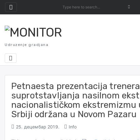
Skip
to
content
Udruzenje gradjana
Petnaesta prezentacija trener
suprotstavljanja nasilnom eks
nacionalističkom ekstremizmu 
Srbiji održana u Novom Pazaru
25. децембар 2019.
Info