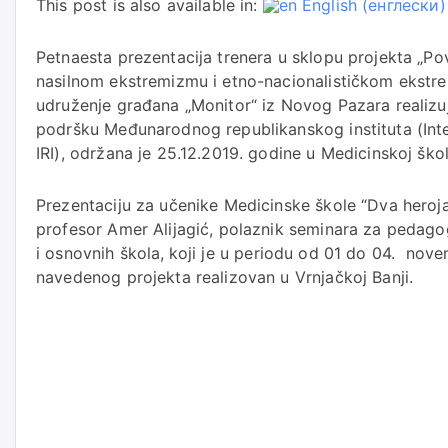
This post is also available in:
English
(
енглески
)
Petnaesta prezentacija trenera u sklopu projekta „Po
nasilnom ekstremizmu i etno-nacionalističkom ekstrem
udruženje građana „Monitor“ iz Novog Pazara realizuj
podršku Međunarodnog republikanskog instituta (Inter
IRI), održana je 25.12.2019. godine u Medicinskoj šk
Prezentaciju za učenike Medicinske škole “Dva heroj
profesor Amer Alijagić, polaznik seminara za pedagog
i osnovnih škola,
koji je u periodu od 01 do 04. nov
navedenog projekta realizovan u Vrnjačkoj Banji.