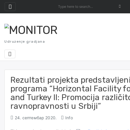
Skip
to
content
Udruzenje gradjana
Rezultati projekta predstavlje
programa “Horizontal Facility f
and Turkey II: Promocija različito
ravnopravnosti u Srbiji”
24. септембар 2020.
Info