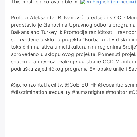
This post is also available in:
English
(
енглески
)
Prof. dr Aleksandar R. Ivanović, predsednik OCD Mon
predstavio je članovima Upravnog odbora programa “H
Balkans and Turkey II: Promocija različitosti i ravnopr
sprovedene u sklopu projekta “Borba protiv diskrimina
toksičnih narativa u multikulturalnim regionima Srbije”,
sprovedeno u sklopu ovog projekta. Pomenuti projek
septembra meseca realizuje od strane OCD Monitor iz
podrušku zajedničkog programa Evropske unije i Sav
@jp.horizontal.facility, @CoE_EU_HF @coeantidiscri
#discrimination #equality #humanrights #monitor #