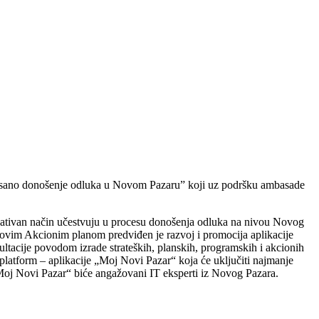
ntisano donošenje odluka u Novom Pazaru” koji uz podršku ambasade
kreativan način učestvuju u procesu donošenja odluka na nivou Novog
ovim Akcionim planom predviđen je razvoj i promocija aplikacije
tacije povodom izrade strateških, planskih, programskih i akcionih
platform – aplikacije „Moj Novi Pazar“ koja će uključiti najmanje
Moj Novi Pazar“ biće angažovani IT eksperti iz Novog Pazara.