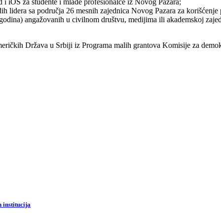
 i iOS za studente i mlade profesionalce iz Novog Pazara;
ih lidera sa područja 26 mesnih zajednica Novog Pazara za korišćenje 
godina) angažovanih u civilnom društvu, medijima ili akademskoj zajedn
eričkih Država u Srbiji iz Programa malih grantova Komisije za demokra
institucija