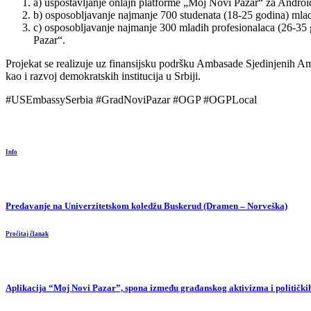
a) uspostavljanje onlajn platforme „Moj Novi Pazar“ za Android
b) osposobljavanje najmanje 700 studenata (18-25 godina) mlad
c) osposobljavanje najmanje 300 mladih profesionalaca (26-35 
Pazar“.
Projekat se realizuje uz finansijsku podršku Ambasade Sjedinjenih Am
kao i razvoj demokratskih institucija u Srbiji.
#USEmbassySerbia #GradNoviPazar #OGP #OGPLocal
Info
Predavanje na Univerzitetskom koledžu Buskerud (Dramen – Norveška)
Pročitaj članak
Aplikacija “Moj Novi Pazar”, spona između građanskog aktivizma i političkih 