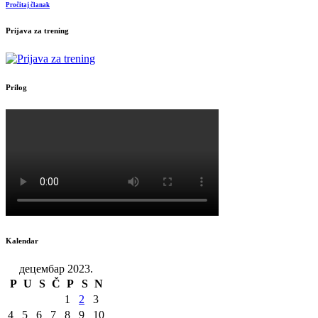
Pročitaj članak
Prijava za trening
Prilog
Kalendar
децембар 2023.
P
U
S
Č
P
S
N
1
2
3
4
5
6
7
8
9
10