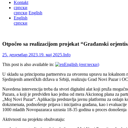
Kontakt
српски
српски
English
English
српски
Otpočeo sa realizacijom projekat “Građanski orjent
25. децембар 2023.
19. мај 2025.
Info
This post is also available in:
English
(
енглески
)
U skladu sa principoma partnerstva za otvorenu upravu na lokalnom 
Sjedinjenih američkih država u Srbiji, realizuju Grad Novi Pazar
Navedena intervencija treba da stvori digitalni alat koji pruža mogu
Pazara, a koji je predviđen kao jedna od mera Akcionog plana za par
„Moj Novi Pazar“. Aplikacija predstavlja javnu platformu za onlajn 
dokzmenata, podnošenje prijava i inicijativa građana, kao i evaluacije
1000 mladih Novopazaraca uzrasta 18-35 godina u proces donošenja od
Aktivnosti na projektu obuhvataju: