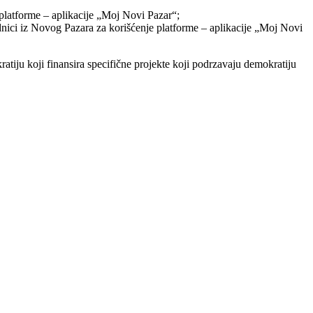
platforme – aplikacije „Moj Novi Pazar“;
ici iz Novog Pazara za korišćenje platforme – aplikacije „Moj Novi
tiju koji finansira specifične projekte koji podrzavaju demokratiju