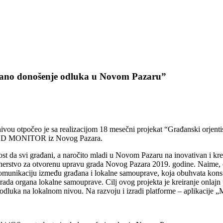
isano donošenje odluka u Novom Pazaru”
nivou otpočeo je sa realizacijom 18 mesečni projekat “Građanski orje
 i OCD MONITOR iz Novog Pazara.
ćnost da svi građani, a naročito mladi u Novom Pazaru na inovativan i 
tnerstvo za otvorenu upravu grada Novog Pazara 2019. godine. Naime, 
komunikaciju između građana i lokalne samouprave, koja obuhvata konsul
 rada organa lokalne samouprave. Cilj ovog projekta je kreiranje onlajn 
luka na lokalnom nivou. Na razvoju i izradi platforme – aplikacije „