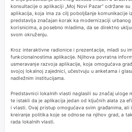
konsultacije o aplikaciji „Moj Novi Pazar“ održane s
aplikacija, koja ima za cilj poboljšanje komunikacije i
predstavlja značajan korak ka modernizaciji urbanog
korisnicima, a posebno mladima, da se direktno uklj
svom okruženju.
Kroz interaktivne radionice i prezentacije, mladi su i
funkcionalnostima aplikacije. Njihova povratna informa
usmeravanje razvoja aplikacije, koja omogućava građ
svojoj lokalnoj zajednici, učestvuju u anketama i glas
nadležnim institucijama.
Predstavnici lokalnih vlasti naglasili su značaj uloge
te istakli da je aplikacija jedan od ključnih alata za 
i vlasti. Ovaj pristup omogućava svim građanima, ali 
kreiranje politika koje se odnose na njihov grad, a t
rada lokalnih vlasti.