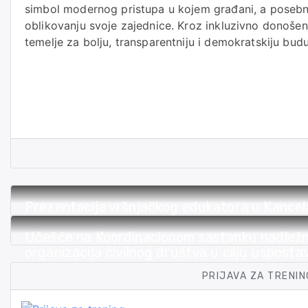
simbol modernog pristupa u kojem građani, a posebn
oblikovanju svoje zajednice. Kroz inkluzivno donošenj
temelje za bolju, transparentniju i demokratskiju bu
Prezentacija vršnjačkog edukatora u Kancel
Pazaru
Učešće na Koordinacionom sastanku nadležni
organizacija civilnog društva u cilju uspost
suzbijanje zločina iz mržnje u Republici Srbiji
PRIJAVA ZA TRENIN