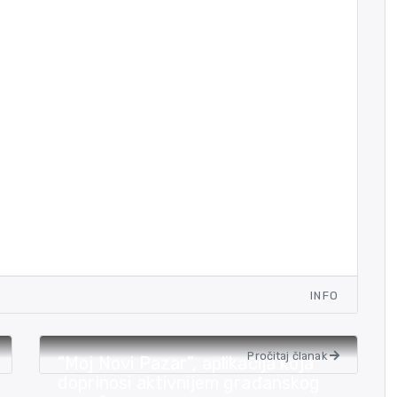
INFO
Pročitaj članak
“Moj Novi Pazar”, aplikacija koja
doprinosi aktivnijem građanskog