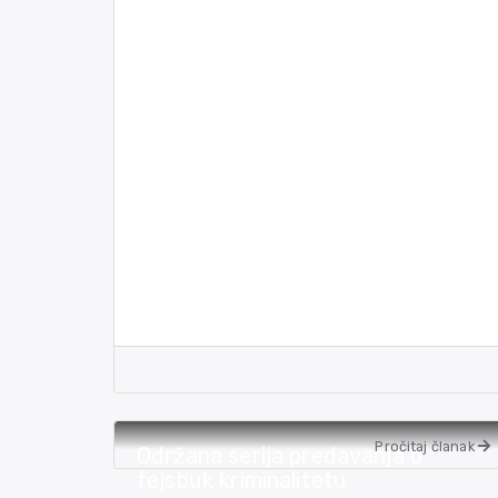
Pročitaj članak
Održana serija predavanja o
fejsbuk kriminalitetu