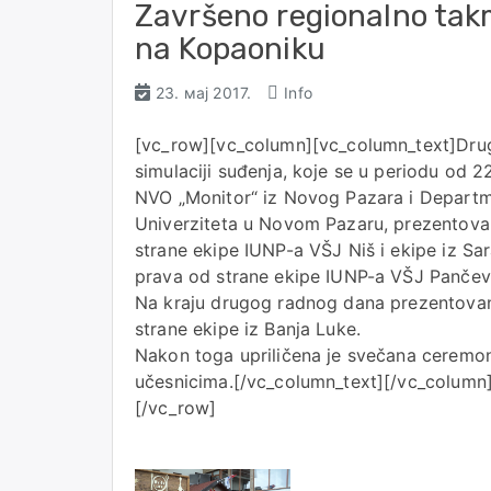
Završeno regionalno takm
na Kopaoniku
23. мај 2017.
Info
[vc_row][vc_column][vc_column_text]Dru
simulaciji suđenja, koje se u periodu od 
NVO „Monitor“ iz Novog Pazara i Departm
Univerziteta u Novom Pazaru, prezentovan
strane ekipe IUNP-a VŠJ Niš i ekipe iz Sa
prava od strane ekipe IUNP-a VŠJ Pančevo
Na kraju drugog radnog dana prezentovan
strane ekipe iz Banja Luke.
Nakon toga upriličena je svečana ceremoni
učesnicima.​[/vc_column_text][/vc_colum
[/vc_row]