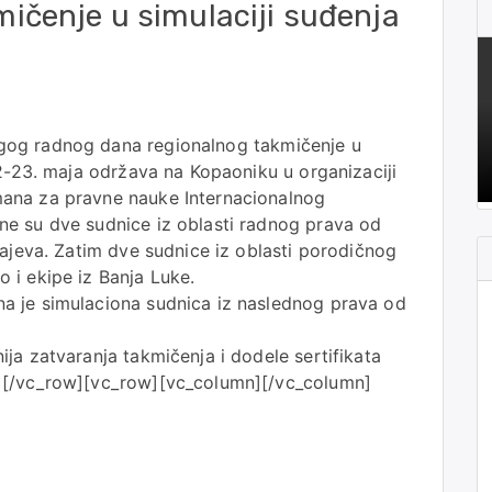
ičenje u simulaciji suđenja
gog radnog dana regionalnog takmičenje u
22-23. maja održava na Kopaoniku u organizaciji
ana za pravne nauke Internacionalnog
e su dve sudnice iz oblasti radnog prava od
rajeva. Zatim dve sudnice iz oblasti porodičnog
 i ekipe iz Banja Luke.
a je simulaciona sudnica iz naslednog prava od
ja zatvaranja takmičenja i dodele sertifikata
n][/vc_row][vc_row][vc_column][/vc_column]