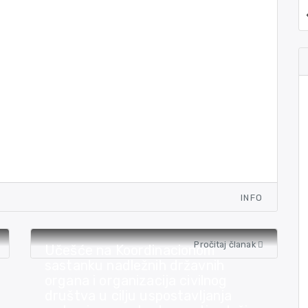
INFO
Pročitaj članak
Učešće na Koordinacionom
sastanku nadležnih državnih
organa i organizacija civilnog
društva u cilju uspostavljanja