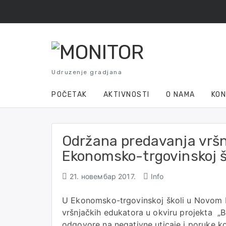
Skip
to
content
Udruzenje gradjana
POČETAK
AKTIVNOSTI
O NAMA
KO
Održana predavanja vršn
Ekonomsko-trgovinskoj š
21. новембар 2017.
Info
U Ekonomsko-trgovinskoj školi u Novom P
vršnjačkih edukatora u okviru projekta „B
odgovore na negativne uticaje i poruke k