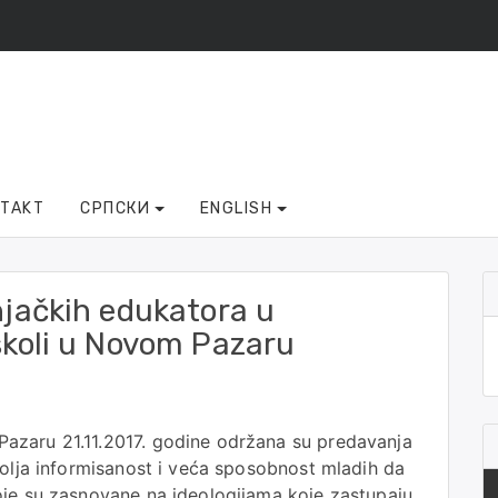
NTAKT
СРПСКИ
ENGLISH
jačkih edukatora u
koli u Novom Pazaru
azaru 21.11.2017. godine održana su predavanja
olja informisanost i veća sposobnost mladih da
oje su zasnovane na ideologijama koje zastupaju