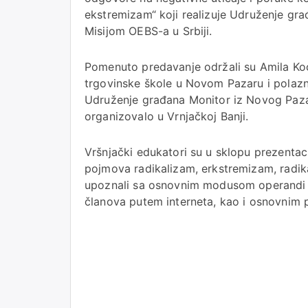
ekstremizam“ koji realizuje Udruženje gra
Misijom OEBS-a u Srbiji.
Pomenuto predavanje održali su Amila Ko
trgovinske škole u Novom Pazaru i polazni
Udruženje građana Monitor iz Novog Paz
organizovalo u Vrnjačkoj Banji.
Vršnjački edukatori su u sklopu prezentac
pojmova radikalizam, erkstremizam, radikal
upoznali sa osnovnim modusom operandi r
članova putem interneta, kao i osnovnim pr