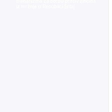
mehanizma za borbu protiv zločina
iz mržnje u Republici Srbij