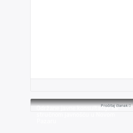
Pročitaj članak
Održane javne konsultacije sa
stručnom javnošću u Novom
Pazaru