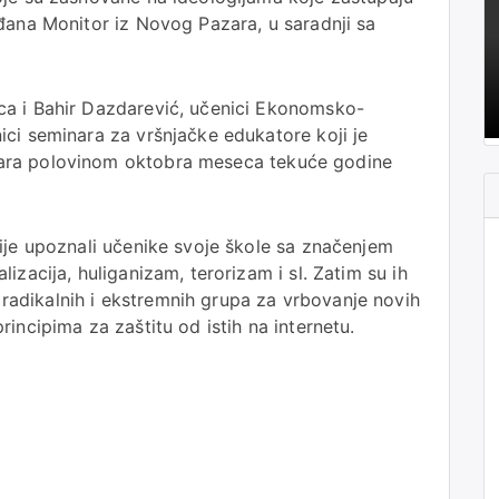
đana Monitor iz Novog Pazara, u saradnji sa
ca i Bahir Dazdarević, učenici Ekonomsko-
ci seminara za vršnjačke edukatore koji je
ara polovinom oktobra meseca tekuće godine
ije upoznali učenike svoje škole sa značenjem
izacija, huliganizam, terorizam i sl. Zatim su ih
adikalnih i ekstremnih grupa za vrbovanje novih
incipima za zaštitu od istih na internetu.