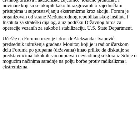
novinare koji su se okupili kako bi razgovarali o zajedničkim
pristupima u suprotstavljanju ekstremizmu kroz akciju. Forum je
organizovan od strane Međunarodnog republikanskog instituta i
Instituta za strateški dijalog, a uz podršku Državnog biroa za
operacije vezanih za sukobe i stabilizaciju, U.S. State Department.
Učešće na Forumu uzeo je i doc. dr Aleksandar Ivanović,
predsednik udruženja građana Monitor, koji je u radioničarskom
delu Foruma po grupama (državama) imao prilike da diskutije sa
predstavnicima lokalnih samouprava i nevladinog sektora iz Srbije o
mogućim načinima saradnje na polju borbe protiv radikalizma i
ekstremizma.