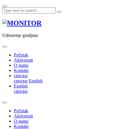
Skip
to
content
Udruzenje gradjana
Početak
Aktivnosti
O nama
Kontakt
српски
српски
English
English
српски
Početak
Aktivnosti
O nama
Kontakt