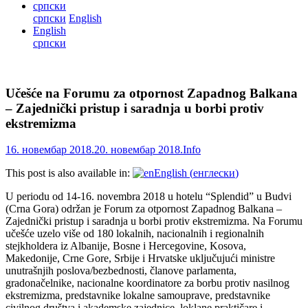
српски
српски
English
English
српски
Učešće na Forumu za otpornost Zapadnog Balkana
– Zajednički pristup i saradnja u borbi protiv
ekstremizma
16. новембар 2018.
20. новембар 2018.
Info
This post is also available in:
English
(
енглески
)
U periodu od 14-16. novembra 2018 u hotelu “Splendid” u Budvi
(Crna Gora) održan je Forum za otpornost Zapadnog Balkana –
Zajednički pristup i saradnja u borbi protiv ekstremizma. Na Forumu
učešće uzelo više od 180 lokalnih, nacionalnih i regionalnih
stejkholdera iz Albanije, Bosne i Hercegovine, Kosova,
Makedonije, Crne Gore, Srbije i Hrvatske uključujući ministre
unutrašnjih poslova/bezbednosti, članove parlamenta,
gradonačelnike, nacionalne koordinatore za borbu protiv nasilnog
ekstremizma, predstavnike lokalne samouprave, predstavnike
civilnog društva i akademske zajednice, loklane praktičare i