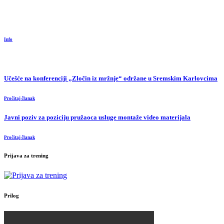
Info
Učešće na konferenciji „Zločin iz mržnje“ održane u Sremskim Karlovcima
Pročitaj članak
Javni poziv za poziciju pružaoca usluge montaže video materijala
Pročitaj članak
Prijava za trening
Prilog