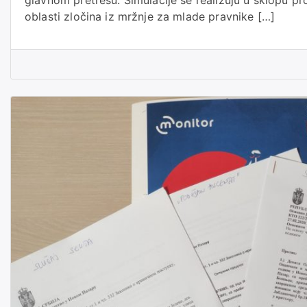
oblasti zločina iz mržnje za mlade pravnike […]