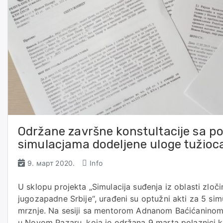
Održane završne konstultacije sa po
simulacjama dodeljene uloge tužioc
9. март 2020.
Info
U sklopu projekta „Simulacija suđenja iz oblasti zloč
jugozapadne Srbije“, urađeni su optužni akti za 5 sim
mrznje. Na sesiji sa mentorom Adnanom Baćićaninom
u Novom Pazaru, koja je održana 9 marta polaznici k