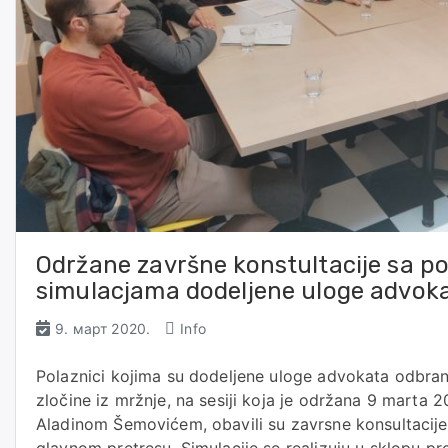
Održane završne konstultacije sa po
simulacjama dodeljene uloge advok
9. март 2020.
Info
Polaznici kojima su dodeljene uloge advokata odbra
zločine iz mržnje, na sesiji koja je održana 9 marta
Aladinom Šemovićem, obavili su zavrsne konsultacije
glavnom pretresu. Simulacije se realizuju u sklopu pro