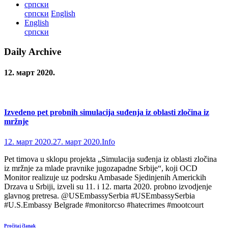
српски
српски
English
English
српски
Daily Archive
12. март 2020.
Izvedeno pet probnih simulacija suđenja iz oblasti zločina iz
mržnje
12. март 2020.
27. март 2020.
Info
Pet timova u sklopu projekta „Simulacija suđenja iz oblasti zločina
iz mržnje za mlade pravnike jugozapadne Srbije“, koji OCD
Monitor realizuje uz podrsku Ambasade Sjedinjenih Americkih
Drzava u Srbiji, izveli su 11. i 12. marta 2020. probno izvodjenje
glavnog pretresa. @USEmbassySerbia #USEmbassySerbia
#U.S.Embassy Belgrade #monitorcso #hatecrimes #mootcourt
Pročitaj članak