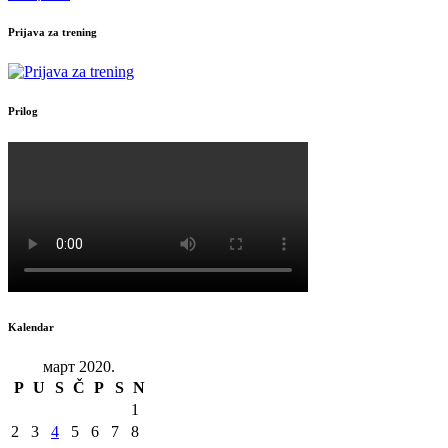
Prijava za trening
Prilog
Kalendar
март 2020.
P
U
S
Č
P
S
N
1
2
3
4
5
6
7
8