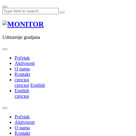
Skip
to
content
Udruzenje gradjana
Početak
Aktivnosti
O nama
Kontakt
српски
српски
English
English
српски
Početak
Aktivnosti
O nama
Kontakt