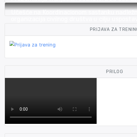
škole u Novom Pazaru
Učešće na Koordinacionom sastanku nadležni
organizacija civilnog društva u cilju uspost
suzbijanje zločina iz mržnje u Republici Srbiji
PRIJAVA ZA TRENIN
PRILOG