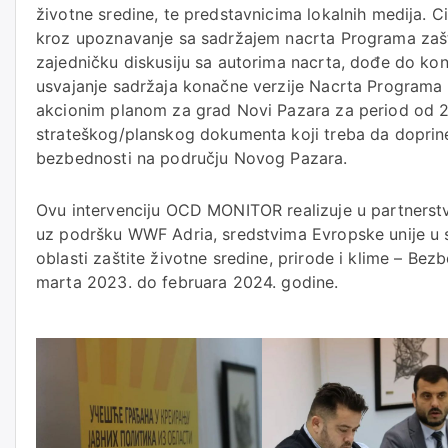
životne sredine, te predstavnicima lokalnih medija. Ci
kroz upoznavanje sa sadržajem nacrta Programa zašti
zajedničku diskusiju sa autorima nacrta, dođe do kon
usvajanje sadržaja konačne verzije Nacrta Programa z
akcionim planom za grad Novi Pazara za period od
strateškog/planskog dokumenta koji treba da doprin
bezbednosti na području Novog Pazara.
Ovu intervenciju OCD MONITOR realizuje u partners
uz podršku WWF Adria, sredstvima Evropske unije u s
oblasti zaštite životne sredine, prirode i klime – Bez
marta 2023. do februara 2024. godine.