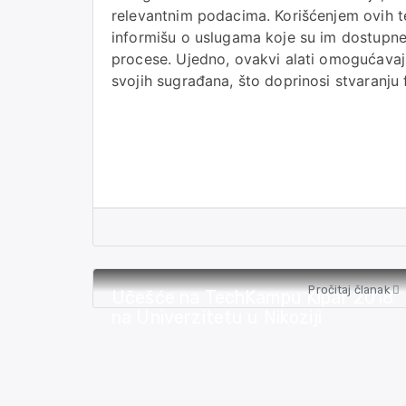
relevantnim podacima. Korišćenjem ovih teh
informišu o uslugama koje su im dostupne,
procese. Ujedno, ovakvi alati omogućavaju
svojih sugrađana, što doprinosi stvaranju 
Pročitaj članak
Učešće na TechKampu Kipar 2018
na Univerzitetu u Nikoziji