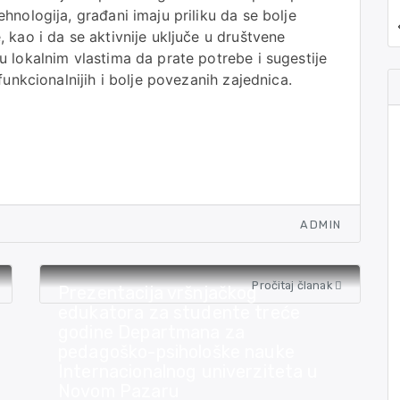
nologija, građani imaju priliku da se bolje
 kao i da se aktivnije uključe u društvene
 lokalnim vlastima da prate potrebe i sugestije
funkcionalnijih i bolje povezanih zajednica.
ADMIN
Pročitaj članak
Prezentacija vršnjačkog
edukatora za studente treće
godine Departmana za
pedagoško-psihološke nauke
Internacionalnog univerziteta u
Novom Pazaru