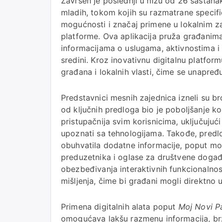
Završen je poslednji u nizu od 26 sastan
mladih, tokom kojih su razmatrane specifi
mogućnosti i značaj primene u lokalnim z
platforme. Ova aplikacija pruža građanima
informacijama o uslugama, aktivnostima i 
sredini. Kroz inovativnu digitalnu platf
građana i lokalnih vlasti, čime se unapređu
Predstavnici mesnih zajednica izneli su 
od ključnih predloga bio je poboljšanje kor
pristupačnija svim korisnicima, uključujući
upoznati sa tehnologijama. Takođe, predlo
obuhvatila dodatne informacije, poput mog
preduzetnika i oglase za društvene događa
obezbeđivanja interaktivnih funkcionalnos
mišljenja, čime bi građani mogli direktno 
Primena digitalnih alata poput
Moj Novi P
omogućava lakšu razmenu informacija, bržu