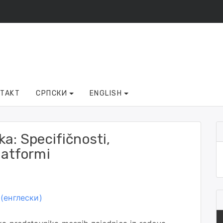
NTAKT
СРПСКИ
ENGLISH
ka: Specifičnosti,
latformi
(
енглески
)