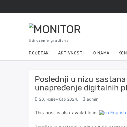
Skip
to
content
Udruzenje gradjana
POČETAK
AKTIVNOSTI
O NAMA
KO
Poslednji u nizu sastana
unapređenje digitalnih p
20. новембар 2024.
admin
This post is also available in:
English