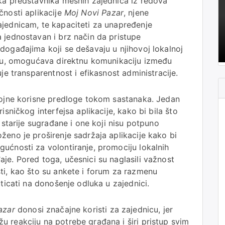
aka predstavnika mesnih zajednica iz redova
čnosti aplikacije
Moj Novi Pazar
, njene
ajednicam, te kapaciteti za unapređenje
 jednostavan i brz način da pristupe
događajima koji se dešavaju u njihovoj lokalnoj
ormu, omogućava direktnu komunikaciju između
je transparentnost i efikasnost administracije.
brojne korisne predloge tokom sastanaka. Jedan
isničkog interfejsa aplikacije, kako bi bila što
 starije sugrađane i one koji nisu potpuno
ženo je proširenje sadržaja aplikacije kako bi
ućnosti za volontiranje, promociju lokalnih
je. Pored toga, učesnici su naglasili važnost
ti, kao što su ankete i forum za razmenu
uticati na donošenje odluka u zajednici.
azar
donosi značajne koristi za zajednicu, jer
 reakciju na potrebe građana i širi pristup svim