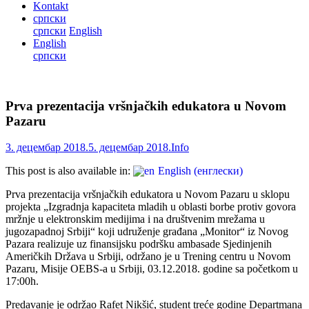
Kontakt
српски
српски
English
English
српски
Prva prezentacija vršnjačkih edukatora u Novom
Pazaru
3. децембар 2018.
5. децембар 2018.
Info
This post is also available in:
English
(
енглески
)
Prva prezentacija vršnjačkih edukatora u Novom Pazaru u sklopu
projekta „Izgradnja kapaciteta mladih u oblasti borbe protiv govora
mržnje u elektronskim medijima i na društvenim mrežama u
jugozapadnoj Srbiji“ koji udruženje građana „Monitor“ iz Novog
Pazara realizuje uz finansijsku podršku ambasade Sjedinjenih
Američkih Država u Srbiji, održano je u Trening centru u Novom
Pazaru, Misije OEBS-a u Srbiji, 03.12.2018. godine sa početkom u
17:00h.
Predavanje je održao Rafet Nikšić, student treće godine Departmana