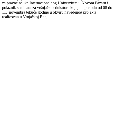
za pravne nauke Internacionalnog Univerziteta u Novom Pazaru i
polaznik seminara za vršnjačke edukatore
koji je u periodu od 08 do
11. novembra tekuće godine u okviru navedenog projekta
realizovan u Vrnjačkoj Banji.