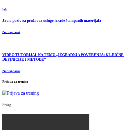
Info
Javni poziv za pružaoca usluge izrade štampanih materijala
Pročitaj članak
VIDEO TUTORIJAL NA TEMU „IZGRADNJA POVERENJA: KLJUČNE
DEFINICIJE I METODE“
Pročitaj članak
Prijava za trening
Prilog