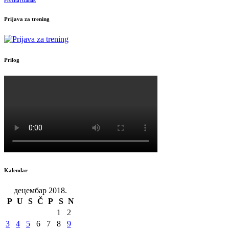
Pročitaj članak
Prijava za trening
Prilog
Kalendar
децембар 2018.
P
U
S
Č
P
S
N
1
2
3
4
5
6
7
8
9