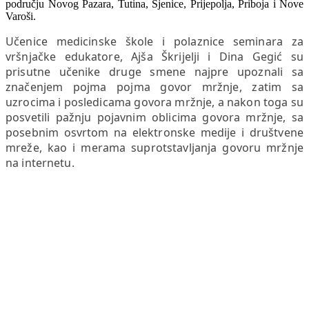
području Novog Pazara, Tutina, Sjenice, Prijepolja, Priboja i Nove
Varoši.
Učenice medicinske škole i polaznice seminara za
vršnjačke edukatore, Ajša Škrijelji i Dina Gegić su
prisutne učenike druge smene najpre upoznali sa
značenjem pojma pojma govor mržnje, zatim sa
uzrocima i posledicama govora mržnje, a nakon toga su
posvetili pažnju pojavnim oblicima govora mržnje, sa
posebnim osvrtom na elektronske medije i društvene
mreže, kao i merama suprotstavljanja govoru mržnje
na internetu.