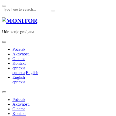
Skip
to
content
Udruzenje gradjana
Početak
Aktivnosti
O nama
Kontakt
српски
српски
English
English
српски
Početak
Aktivnosti
O nama
Kontakt