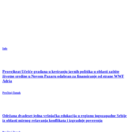
Info
Prorojkeat Učešće građana u kreiranju javnih politika u oblasti zaštite
životne sredine u Novom Pazaru odabran za finansiranje od strane WWF
Adria
Pročitaj članak
Održana dvadeset jedna vršnjačka edukacija u regionu jugozapadne Srbije
iz oblasti mirnog rešavanja konflikata i izgradnje poverenja