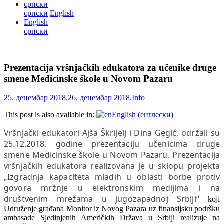
српски
српски
English
English
српски
Prezentacija vršnjačkih edukatora za učenike druge
smene Medicinske škole u Novom Pazaru
25. децембар 2018.
26. децембар 2018.
Info
This post is also available in:
English
(
енглески
)
Vršnjački edukatori Ajša Škrijelj i Dina Gegić, održali su
25.12.2018. godine prezentaciju učenicima druge
smene Medicinske škole u Novom Pazaru. Prezentacija
vršnjačkih edukatora realizovana je u sklopu projekta
„Izgradnja kapaciteta mladih u oblasti borbe protiv
govora mržnje u elektronskim medijima i na
društvenim mrežama u jugozapadnoj Srbiji“
koji
Udruženje građana Monitor iz Novog Pazara uz
finansijsku podršku
ambasade Sjedinjenih Američkih Država u Srbiji
realizuje na